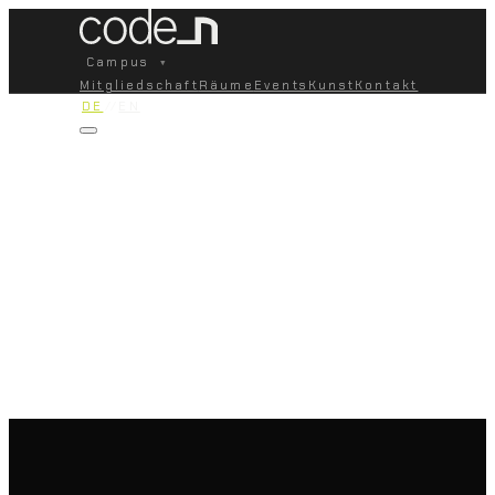
Campus
▾
Mitgliedschaft
Räume
Events
Kunst
Kontakt
DE
//
EN