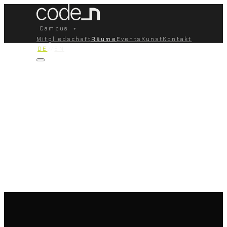
Campus
▾
Mitgliedschaft
Räume
Events
Kunst
Kontakt
DE
//
EN