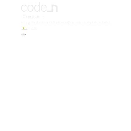
Campus
▾
Mitgliedschaft
Räume
Events
Kunst
Kontakt
DE
//
EN