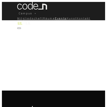
Campus
▾
Mitgliedschaft
Räume
Events
Kunst
Kontakt
DE
//
EN