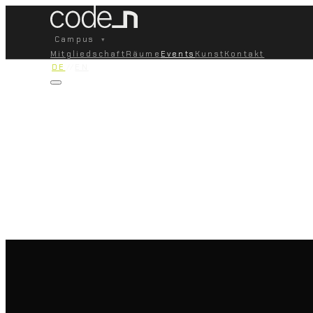
Campus
▾
Mitgliedschaft
Räume
Events
Kunst
Kontakt
DE
//
EN