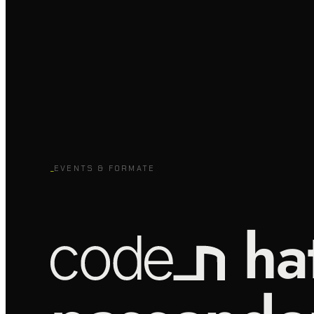
_
EVENTS & FORMATE
ha