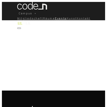
Campus
▾
Mitgliedschaft
Räume
Events
Kunst
Kontakt
DE
//
EN